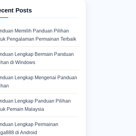
cent Posts
nduan Memilih Panduan Pilihan
tuk Pengalaman Permainan Terbaik
nduan Lengkap Bermain Panduan
lihan di Windows
nduan Lengkap Mengenai Panduan
lihan
nduan Lengkap Panduan Pilihan
tuk Pemain Malaysia
nduan Lengkap Permainan
ga888 di Android