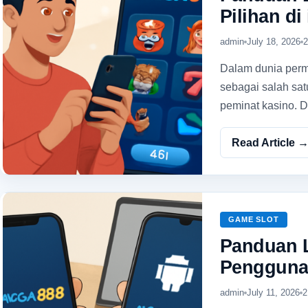
Pilihan di
admin
July 18, 2026
2
Dalam dunia perm
sebagai salah sat
peminat kasino. 
Read Article 
GAME SLOT
Panduan 
Pengguna
admin
July 11, 2026
2