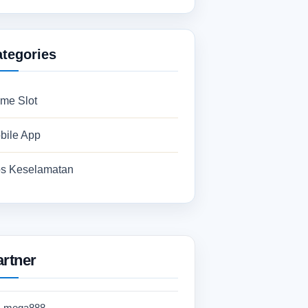
tegories
me Slot
bile App
ps Keselamatan
artner
mega888