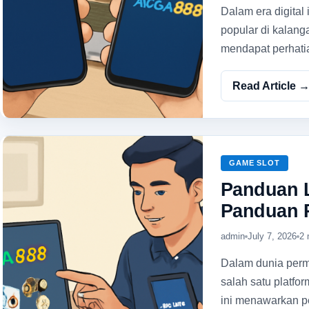
Dalam era digital
popular di kalang
mendapat perhat
Read Article 
GAME SLOT
Panduan 
Panduan P
admin
July 7, 2026
2 
Dalam dunia perm
salah satu platfo
ini menawarkan p