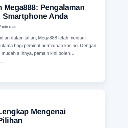
n Mega888: Pengalaman
i Smartphone Anda
2 min read
dian dalam talian, Mega888 telah menjadi
n utama bagi peminat permainan kasino. Dengan
i mudah alihnya, pemain kini boleh…
→
Lengkap Mengenai
ilihan