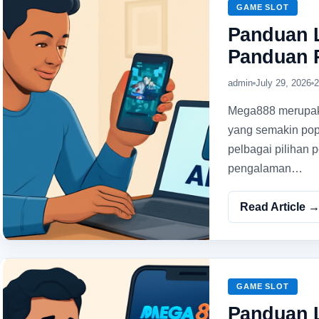
GAME SLOT
Panduan 
Panduan P
admin
July 29, 2026
2
Mega888 merupaka
yang semakin pop
pelbagai pilihan
pengalaman…
Read Article 
GAME SLOT
Panduan 