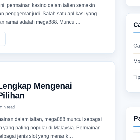
 ini, permainan kasino dalam talian semakin
an penggemar judi. Salah satu aplikasi yang
ian ramai adalah mega888. Muncul…
Ca
→
Ga
Mo
Ti
Lengkap Mengenai
ilihan
min read
P
ainan dalam talian, mega888 muncul sebagai
rm yang paling popular di Malaysia. Permainan
elbagai jenis slot yang menarik…